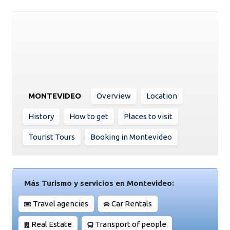
MONTEVIDEO
Overview
Location
History
How to get
Places to visit
Tourist Tours
Booking in Montevideo
Más Turismo y servicios en Montevideo:
Travel agencies
Car Rentals
Real Estate
Transport of people