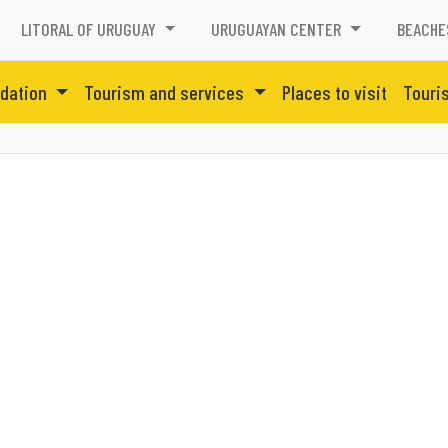
LITORAL OF URUGUAY
URUGUAYAN CENTER
BEACHE
dation
Tourism and services
Places to visit
Touri