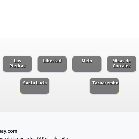
Las
Libertad
Melo
Minas de
Piedras
Corrales
Santa Lucia
Tacuarembo
uay.com
line de Uruguay los 365 días del año