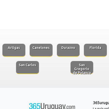
Artigas
Canelones
Durazno
Florida
San Carlos
San
Gregorio
de Polanco
365urug
La guía on