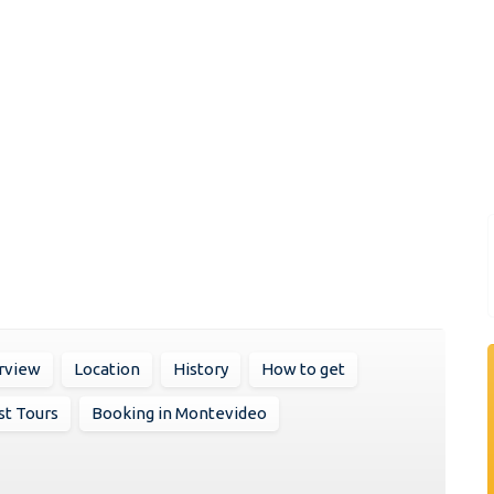
rview
Location
History
How to get
st Tours
Booking in Montevideo