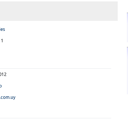
ies
11
012
b
.com.uy