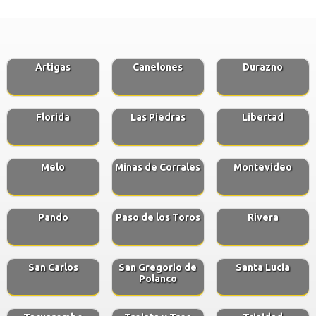
Artigas
Canelones
Durazno
Florida
Las Piedras
Libertad
Melo
Minas de Corrales
Montevideo
Pando
Paso de los Toros
Rivera
San Carlos
San Gregorio de
Santa Lucia
Polanco