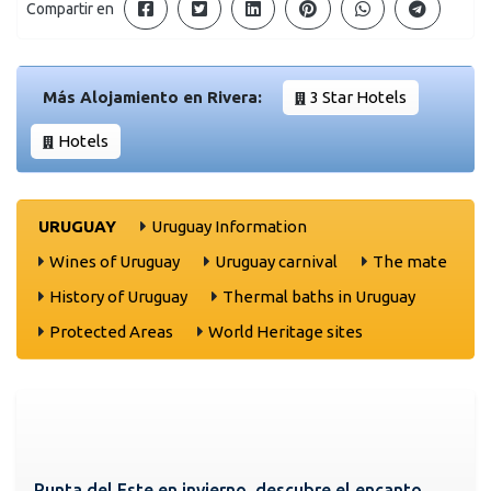
Compartir en
Más Alojamiento en Rivera:
3 Star Hotels
Hotels
URUGUAY
Uruguay Information
Wines of Uruguay
Uruguay carnival
The mate
History of Uruguay
Thermal baths in Uruguay
Protected Areas
World Heritage sites
Punta del Este en invierno, descubre el encanto