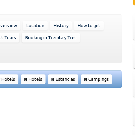
verview
Location
History
How to get
st Tours
Booking in Treinta y Tres
r Hotels
Hotels
Estancias
Campings