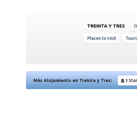
TREINTA Y TRES
O
Places to visit
Touri
Más Alojamiento en Treinta y Tres:
3 Sta