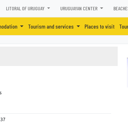
LITORAL OF URUGUAY
URUGUAYAN CENTER
BEACHE
odation
Tourism and services
Places to visit
Tour
s
837