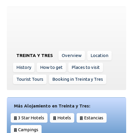
TREINTA Y TRES
Overview
Location
History
How to get
Places to visit
Tourist Tours
Booking in Treinta y Tres
Más Alojamiento en Treinta y Tres:
3 Star Hotels
Hotels
Estancias
Campings