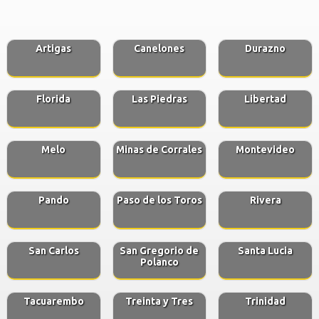
Artigas
Canelones
Durazno
Florida
Las Piedras
Libertad
Melo
Minas de Corrales
Montevideo
Pando
Paso de los Toros
Rivera
San Carlos
San Gregorio de
Santa Lucia
Polanco
Tacuarembo
Treinta y Tres
Trinidad