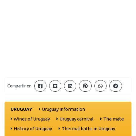
Compartir en
URUGUAY
Uruguay Information
Wines of Uruguay
Uruguay carnival
The mate
History of Uruguay
Thermal baths in Uruguay