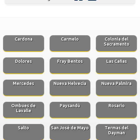
Cardona
Carmelo
Colonia del
Sacramento
Dolores
Fray Bentos
Las Cañas
Mercedes
Nueva Helvecia
Nueva Palmira
Ombues de
Paysandú
Rosario
Lavalle
Salto
San José de Mayo
Termas del
Dayman