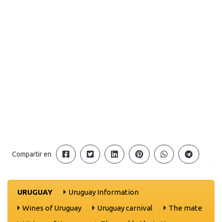
Compartir en
URUGUAY
Uruguay Information
Wines of Uruguay
Uruguay carnival
The mate