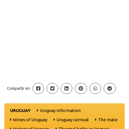
Compartir en
URUGUAY
Uruguay Information
Wines of Uruguay
Uruguay carnival
The mate
History of Uruguay
Thermal baths in Uruguay