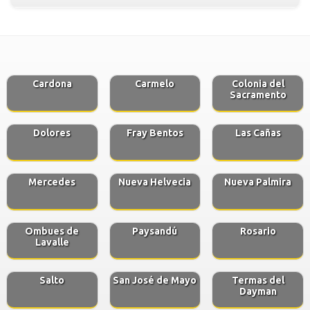
Cardona
Carmelo
Colonia del
Sacramento
Dolores
Fray Bentos
Las Cañas
Mercedes
Nueva Helvecia
Nueva Palmira
Ombues de
Paysandú
Rosario
Lavalle
Salto
San José de Mayo
Termas del
Dayman