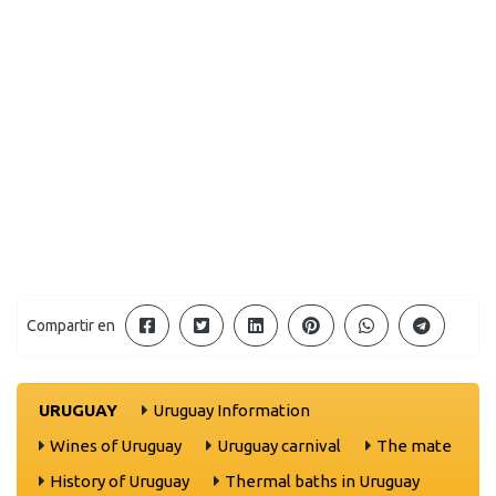
Compartir en
URUGUAY
Uruguay Information
Wines of Uruguay
Uruguay carnival
The mate
History of Uruguay
Thermal baths in Uruguay