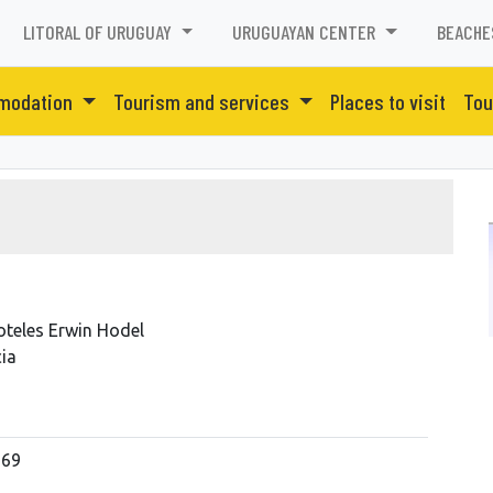
LITORAL OF URUGUAY
URUGUAYAN CENTER
BEACHE
modation
Tourism and services
Places to visit
Tou
oteles Erwin Hodel
ia
169