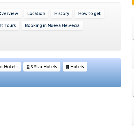
Overview
Location
History
How to get
st Tours
Booking in Nueva Helvecia
ar Hotels
3 Star Hotels
Hotels