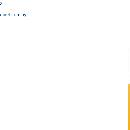
b
inet.com.uy