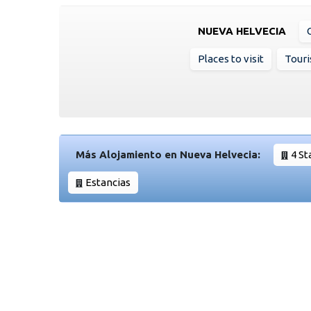
NUEVA HELVECIA
Places to visit
Touri
Más Alojamiento en Nueva Helvecia:
4 St
Estancias