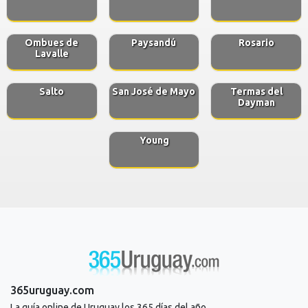
Ombues de
Paysandú
Rosario
Lavalle
Salto
San José de Mayo
Termas del
Dayman
Young
365uruguay.com
La guía online de Uruguay los 365 días del año