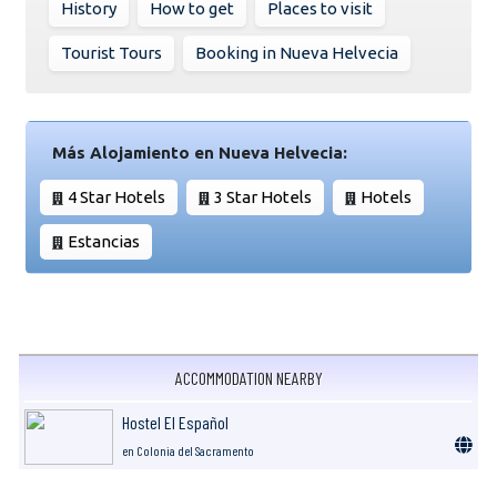
History
How to get
Places to visit
Tourist Tours
Booking in Nueva Helvecia
Más Alojamiento en Nueva Helvecia:
4 Star Hotels
3 Star Hotels
Hotels
Estancias
ACCOMMODATION NEARBY
Hostel El Español
en Colonia del Sacramento