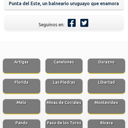
Punta del Este, un balneario uruguayo que enamora
Seguinos en:
Artigas
Canelones
Durazno
Florida
Las Piedras
Libertad
Melo
Minas de Corrales
Montevideo
Pando
Paso de los Toros
Rivera