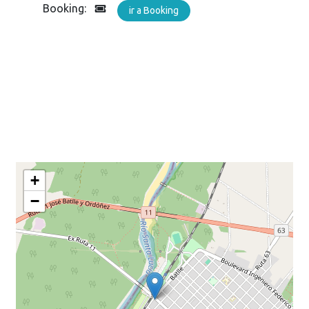
Booking:
ir a Booking
+
−