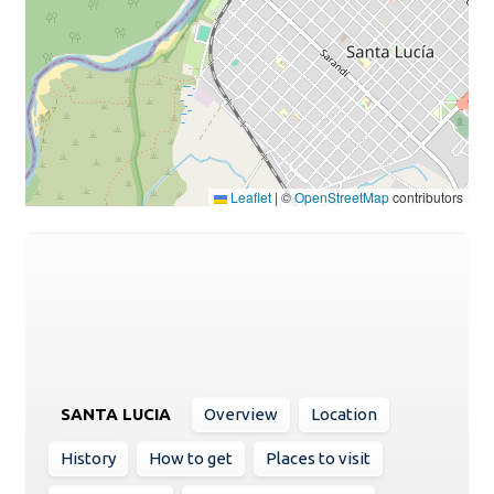
Leaflet
|
©
OpenStreetMap
contributors
SANTA LUCIA
Overview
Location
History
How to get
Places to visit