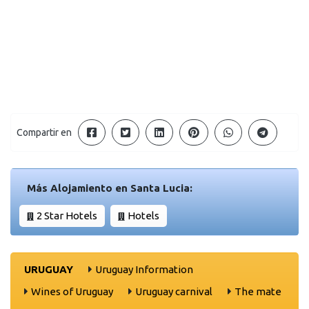
Compartir en
Más Alojamiento en Santa Lucia:
2 Star Hotels
Hotels
URUGUAY
Uruguay Information
Wines of Uruguay
Uruguay carnival
The mate