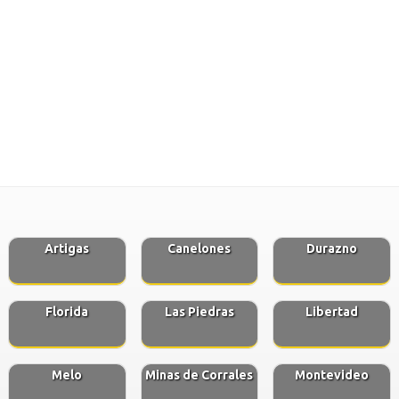
Artigas
Canelones
Durazno
Florida
Las Piedras
Libertad
Melo
Minas de Corrales
Montevideo