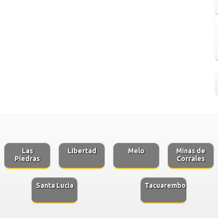
Las
Libertad
Melo
Minas de
Piedras
Corrales
Santa Lucia
Tacuarembo