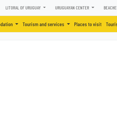
LITORAL OF URUGUAY
URUGUAYAN CENTER
BEACHE
dation
Tourism and services
Places to visit
Touri