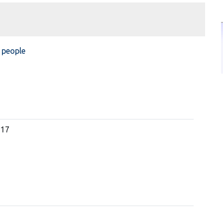
 people
717