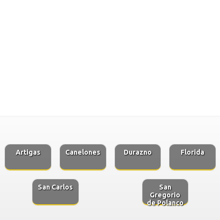
Artigas
Canelones
Durazno
Florida
San Carlos
San
Gregorio
de Polanco