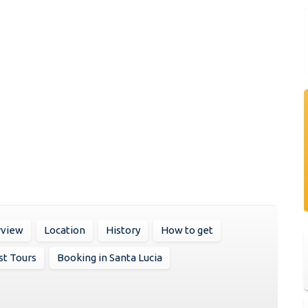
rview
Location
History
How to get
st Tours
Booking in Santa Lucia