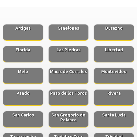
Artigas
Canelones
Durazno
Florida
Las Piedras
Libertad
Melo
Minas de Corrales
Montevideo
Pando
Paso de los Toros
Rivera
San Carlos
San Gregorio de
Santa Lucia
Polanco
Tacuarembo
Treinta y Tres
Trinidad