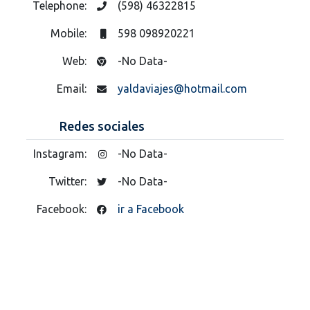
Telephone:
(598) 46322815
Mobile:
598 098920221
Web:
-No Data-
Email:
yaldaviajes@hotmail.com
Redes sociales
Instagram:
-No Data-
Twitter:
-No Data-
Facebook:
ir a Facebook