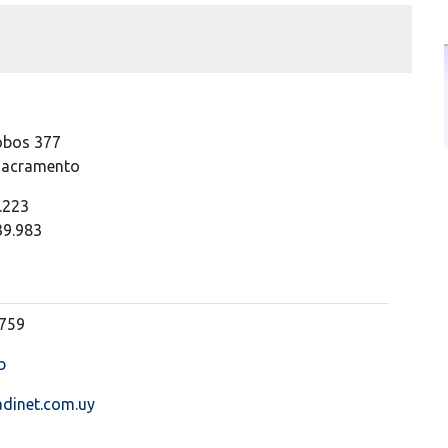
obos 377
 Sacramento
.223
39.983
0759
b
adinet.com.uy