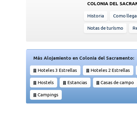
COLONIA DEL SACR
Historia
Como llega
Notas de turísmo
Re
Más Alojamiento en Colonia del Sacramento:
Hoteles 3 Estrellas
Hoteles 2 Estrellas
Hostels
Estancias
Casas de campo
Campings