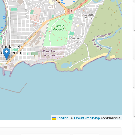
Leaflet
|
©
OpenStreetMap
contributors