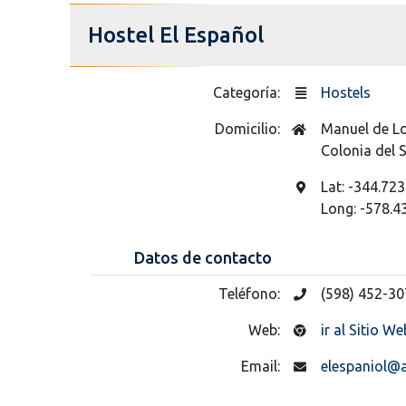
Hostel El Español
Categoría:
Hostels
Domicilio:
Manuel de L
Colonia del
Lat: -344.723
Long: -578.4
Datos de contacto
Teléfono:
(598) 452-3
Web:
ir al Sitio We
Email:
elespaniol@