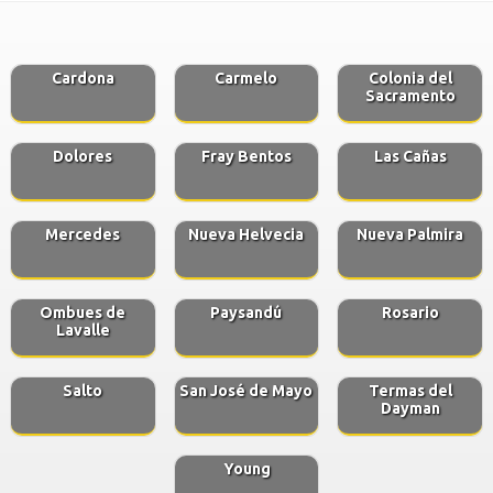
Cardona
Carmelo
Colonia del
Sacramento
Dolores
Fray Bentos
Las Cañas
Mercedes
Nueva Helvecia
Nueva Palmira
Ombues de
Paysandú
Rosario
Lavalle
Salto
San José de Mayo
Termas del
Dayman
Young