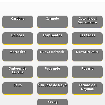
Cardona
Carmelo
Colonia del
Sacramento
Dolores
Fray Bentos
Las Cañas
Mercedes
Nueva Helvecia
Nueva Palmira
Ombues de
Paysandú
Rosario
Lavalle
Salto
San José de Mayo
Termas del
Dayman
Young