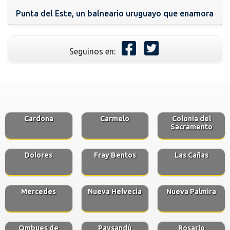
Punta del Este, un balneario uruguayo que enamora
Seguinos en:
Cardona
Carmelo
Colonia del
Sacramento
Dolores
Fray Bentos
Las Cañas
Mercedes
Nueva Helvecia
Nueva Palmira
Ombues de
Paysandú
Rosario