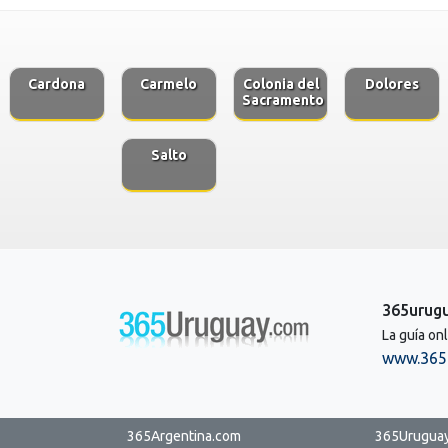
Cardona
Carmelo
Colonia del
Dolores
Sacramento
Salto
365urug
La guía on
www.365
365Argentina.com
365Urugua