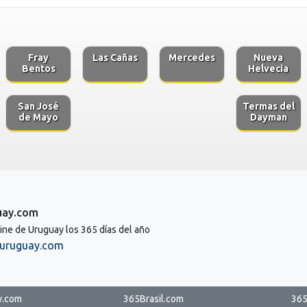
Fray
Las Cañas
Mercedes
Nueva
Bentos
Helvecia
San José
Termas del
de Mayo
Dayman
uay.com
line de Uruguay los 365 días del año
uruguay.com
y.com
365Brasil.com
365