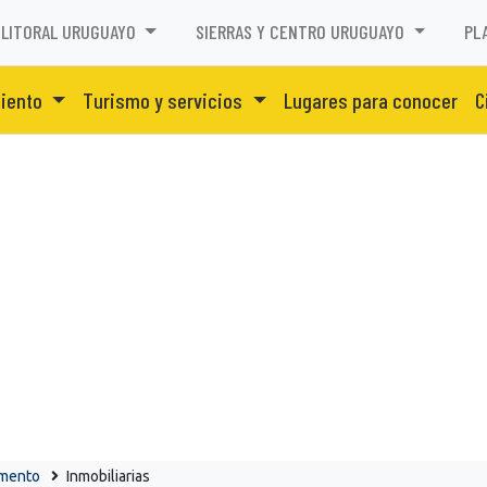
LITORAL URUGUAYO
SIERRAS Y CENTRO URUGUAYO
PL
miento
Turismo y servicios
Lugares para conocer
C
amento
Inmobiliarias