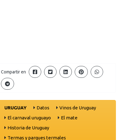
Compartir en
URUGUAY
Datos
Vinos de Uruguay
El carnaval uruguayo
El mate
Historia de Uruguay
Termas y parques termales