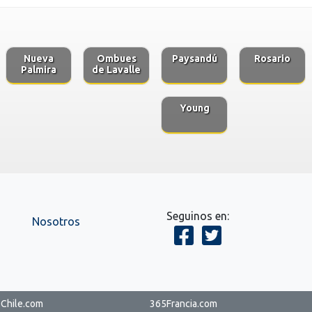
Nueva
Ombues
Paysandú
Rosario
Palmira
de Lavalle
Young
Seguinos en:
Nosotros
Chile.com
365Francia.com