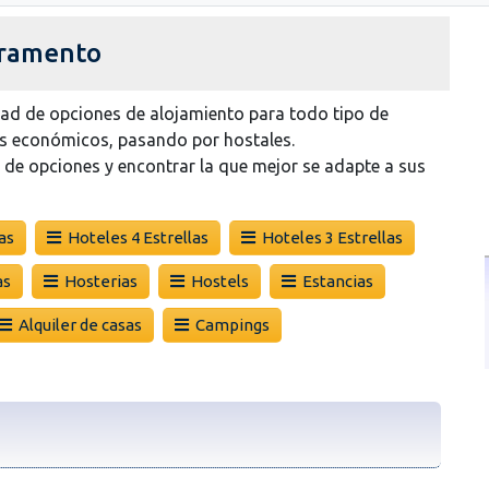
cramento
dad de opciones de alojamiento para todo tipo de
os económicos, pasando por hostales.
d de opciones y encontrar la que mejor se adapte a sus
as
Hoteles 4 Estrellas
Hoteles 3 Estrellas
as
Hosterias
Hostels
Estancias
Alquiler de casas
Campings