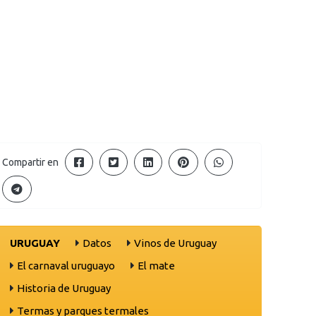
Compartir en
URUGUAY
Datos
Vinos de Uruguay
El carnaval uruguayo
El mate
Historia de Uruguay
Termas y parques termales