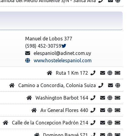
ambla del Medio Ambiente S/N - Santa Ana
Manuel de Lobos 377
(598) 452-30759
elespaniol@adinet.com.uy
www.hostelelespaniol.com
Ruta 1 Km 172
Camino a Concordia, Colonia Suiza
Washington Barbot 164
Av General Flores 440
Calle de la Concepcion Padrón 214
Domingo Baqué 571