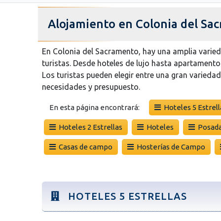
Alojamiento en Colonia del Sa
En Colonia del Sacramento, hay una amplia varie
turistas. Desde hoteles de lujo hasta apartament
Los turistas pueden elegir entre una gran varieda
necesidades y presupuesto.
En esta página encontrará:
Hoteles 5 Estrell
Hoteles 2 Estrellas
Hoteles
Posad
Casas de campo
Hosterías de Campo
HOTELES 5 ESTRELLAS