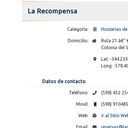
La Recompensa
Categoría:
Hosterías d
Domicilio:
Ruta 21 â€“
Colonia del
Lat: -344.233
Long: -578.4
Datos de contacto
Teléfono:
(598) 452 25
Movil:
(598) 91048
Web:
ir al Sitio We
Email:
reservas@la