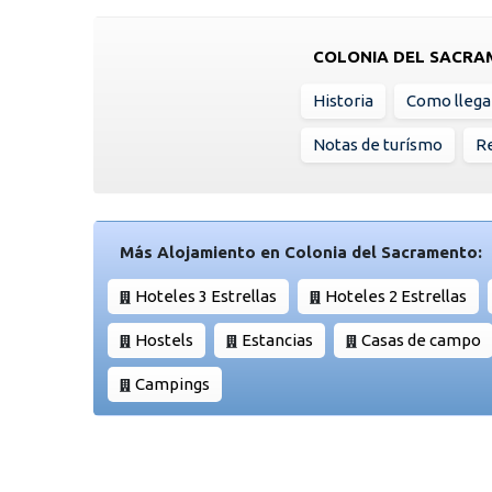
COLONIA DEL SACR
Historia
Como llega
Notas de turísmo
Re
Más Alojamiento en Colonia del Sacramento:
Hoteles 3 Estrellas
Hoteles 2 Estrellas
Hostels
Estancias
Casas de campo
Campings