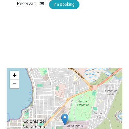
Reservar:
ir a Booking
+
−