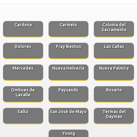
Cardona
Carmelo
Colonia del
Sacramento
Dolores
Fray Bentos
Las Cañas
Mercedes
Nueva Helvecia
Nueva Palmira
Ombues de
Paysandú
Rosario
Lavalle
Salto
San José de Mayo
Termas del
Dayman
Young