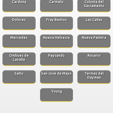
Cardona
Carmelo
Colonia del
Sacramento
Dolores
Fray Bentos
Las Cañas
Mercedes
Nueva Helvecia
Nueva Palmira
Ombues de
Paysandú
Rosario
Lavalle
Salto
San José de Mayo
Termas del
Dayman
Young