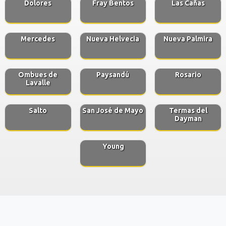
Dolores
Fray Bentos
Las Cañas
Mercedes
Nueva Helvecia
Nueva Palmira
Ombues de
Paysandú
Rosario
Lavalle
Salto
San José de Mayo
Termas del
Dayman
Young