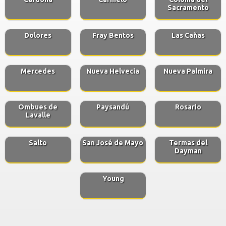
Sacramento
Dolores
Fray Bentos
Las Cañas
Mercedes
Nueva Helvecia
Nueva Palmira
Ombues de
Paysandú
Rosario
Lavalle
Salto
San José de Mayo
Termas del
Dayman
Young