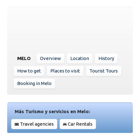
MELO
Overview
Location
History
How to get
Places to visit
Tourist Tours
Booking in Melo
Más Turismo y servicios en Melo:
Travel agencies
Car Rentals