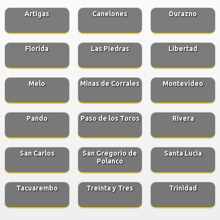
Artigas
Canelones
Durazno
Florida
Las Piedras
Libertad
Melo
Minas de Corrales
Montevideo
Pando
Paso de los Toros
Rivera
San Carlos
San Gregorio de
Santa Lucia
Polanco
Tacuarembo
Treinta y Tres
Trinidad