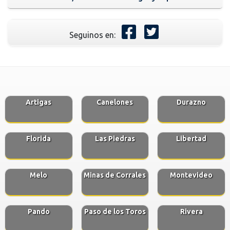
Seguinos en:
Artigas
Canelones
Durazno
Florida
Las Piedras
Libertad
Melo
Minas de Corrales
Montevideo
Pando
Paso de los Toros
Rivera