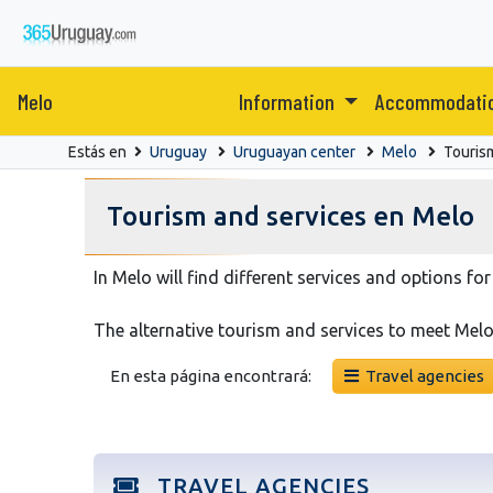
Melo
Information
Accommodati
Estás en
Uruguay
Uruguayan center
Melo
Touris
Tourism and services en Melo
In Melo will find different services and options for 
The alternative tourism and services to meet Melo,
En esta página encontrará:
Travel agencies
TRAVEL AGENCIES