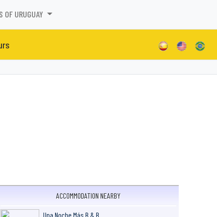
S OF URUGUAY
urs
ACCOMMODATION NEARBY
Una Noche Más B & B