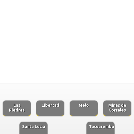
Las
Libertad
Melo
Minas de
Piedras
Corrales
Santa Lucia
Tacuarembo