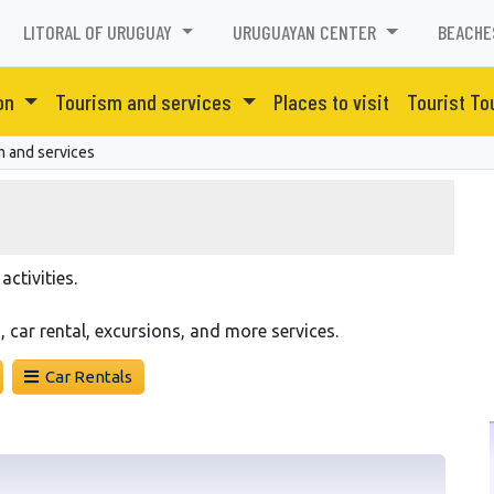
LITORAL OF URUGUAY
URUGUAYAN CENTER
BEACHE
on
Tourism and services
Places to visit
Tourist To
m and services
activities.
 car rental, excursions, and more services.
Car Rentals