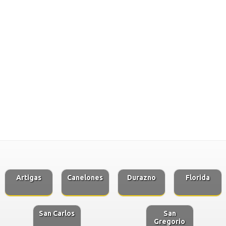
Artigas
Canelones
Durazno
Florida
San Carlos
San
Gregorio