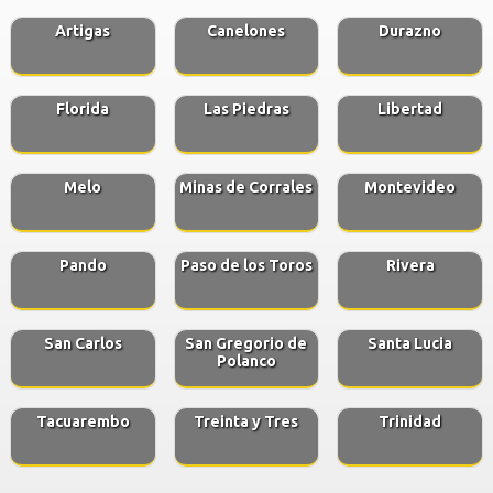
Artigas
Canelones
Durazno
Florida
Las Piedras
Libertad
Melo
Minas de Corrales
Montevideo
Pando
Paso de los Toros
Rivera
San Carlos
San Gregorio de
Santa Lucia
Polanco
Tacuarembo
Treinta y Tres
Trinidad