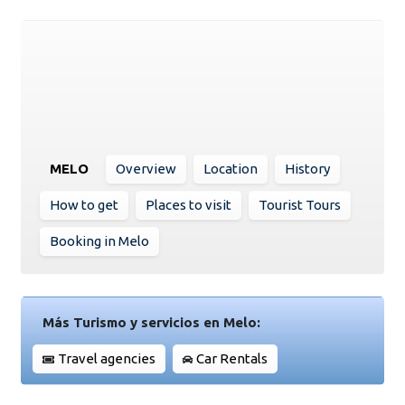
MELO
Overview
Location
History
How to get
Places to visit
Tourist Tours
Booking in Melo
Más Turismo y servicios en Melo:
Travel agencies
Car Rentals