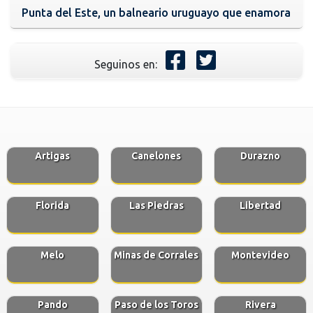
Punta del Este, un balneario uruguayo que enamora
Seguinos en:
Artigas
Canelones
Durazno
Florida
Las Piedras
Libertad
Melo
Minas de Corrales
Montevideo
Pando
Paso de los Toros
Rivera