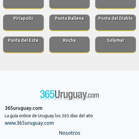
Piriapolis
Punta Ballena
Punta del Diablo
Punta del Este
Rocha
Solymar
365uruguay.com
La guía online de Uruguay los 365 días del año
www.365uruguay.com
Nosotros