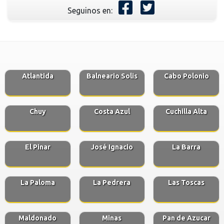
Seguinos en:
Atlantida
Balneario Solis
Cabo Polonio
Chuy
Costa Azul
Cuchilla Alta
El Pinar
José Ignacio
La Barra
La Paloma
La Pedrera
Las Toscas
Maldonado
Minas
Pan de Azucar