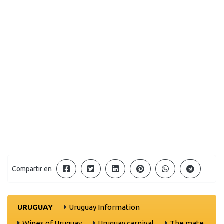
Compartir en
URUGUAY
Uruguay Information
Wines of Uruguay
Uruguay carnival
The mate