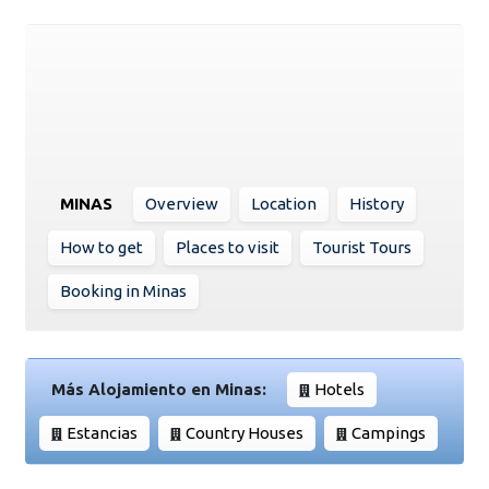
MINAS
Overview
Location
History
How to get
Places to visit
Tourist Tours
Booking in Minas
Más Alojamiento en Minas:
Hotels
Estancias
Country Houses
Campings