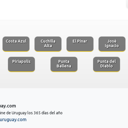
Costa Azul
Cuchilla
El Pinar
José
Alta
Ignacio
Piriapolis
Punta
Punta del
Ballena
Diablo
uay.com
line de Uruguay los 365 días del año
uruguay.com