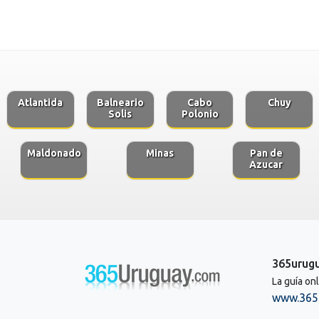
Atlantida
Balneario
Cabo
Chuy
Solis
Polonio
Maldonado
Minas
Pan de
Azucar
365urug
La guía on
www.365