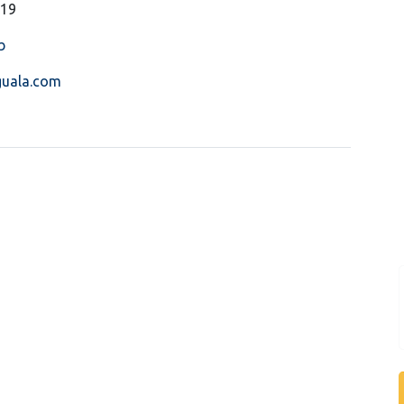
519
b
guala.com