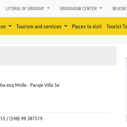
LITORAL OF URUGUAY
URUGUAYAN CENTER
BEACHE
ion
Tourism and services
Places to visit
Tourist T
a esq Molle - Paraje Villa Se
55 / (598) 99 387519