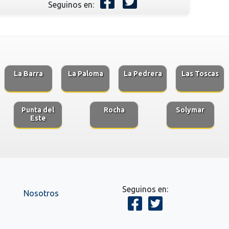
Seguinos en:
La Barra
La Paloma
La Pedrera
Las Toscas
Punta del
Rocha
Solymar
Este
Seguinos en:
Nosotros