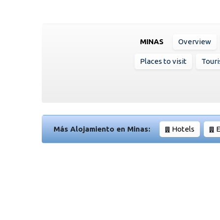
MINAS
Overview
Places to visit
Touri
Más Alojamiento en Minas:
Hotels
E