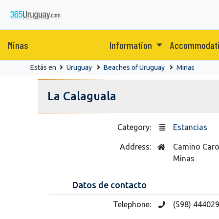
Minas
Information
Accommodat
Estás en
Uruguay
Beaches of Uruguay
Minas
La Calaguala
Category:
Estancias
Address:
Camino Carob
Minas
Datos de contacto
Telephone:
(598) 444029