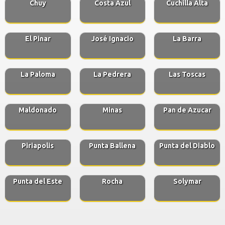
Chuy
Costa Azul
Cuchilla Alta
El Pinar
José Ignacio
La Barra
La Paloma
La Pedrera
Las Toscas
Maldonado
Minas
Pan de Azucar
Piriapolis
Punta Ballena
Punta del Diablo
Punta del Este
Rocha
Solymar