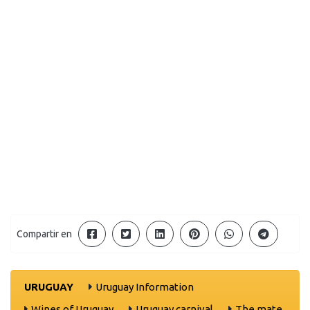
Compartir en
URUGUAY
Uruguay Information
Wines of Uruguay
Uruguay carnival
The mate