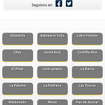
Seguinos en:
Atlantida
Balneario Solis
Cabo Polonio
Chuy
Costa Azul
Cuchilla Alta
El Pinar
José Ignacio
La Barra
La Paloma
La Pedrera
Las Toscas
Maldonado
Minas
Pan de Azucar