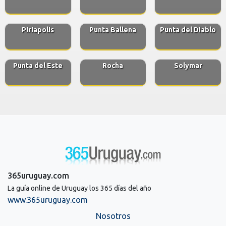
Piriapolis
Punta Ballena
Punta del Diablo
Punta del Este
Rocha
Solymar
365uruguay.com
La guía online de Uruguay los 365 días del año
www.365uruguay.com
Nosotros