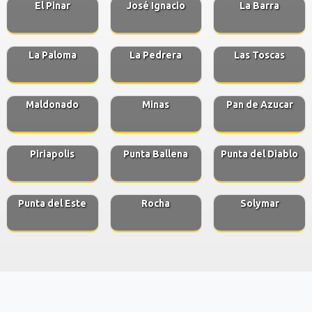
El Pinar
José Ignacio
La Barra
La Paloma
La Pedrera
Las Toscas
Maldonado
Minas
Pan de Azucar
Piriapolis
Punta Ballena
Punta del Diablo
Punta del Este
Rocha
Solymar