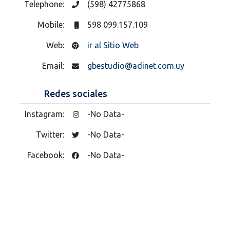
Telephone:
(598) 42775868
Mobile:
598 099.157.109
Web:
ir al Sitio Web
Email:
gbestudio@adinet.com.uy
Redes sociales
Instagram:
-No Data-
Twitter:
-No Data-
Facebook:
-No Data-