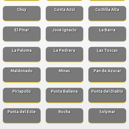
Chuy
Costa Azul
Cuchilla Alta
El Pinar
José Ignacio
La Barra
La Paloma
La Pedrera
Las Toscas
Maldonado
Minas
Pan de Azucar
Piriapolis
Punta Ballena
Punta del Diablo
Punta del Este
Rocha
Solymar