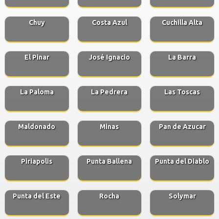
Chuy
Costa Azul
Cuchilla Alta
El Pinar
José Ignacio
La Barra
La Paloma
La Pedrera
Las Toscas
Maldonado
Minas
Pan de Azucar
Piriapolis
Punta Ballena
Punta del Diablo
Punta del Este
Rocha
Solymar