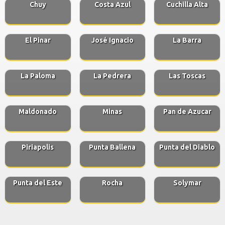
Chuy
Costa Azul
Cuchilla Alta
El Pinar
José Ignacio
La Barra
La Paloma
La Pedrera
Las Toscas
Maldonado
Minas
Pan de Azucar
Piriapolis
Punta Ballena
Punta del Diablo
Punta del Este
Rocha
Solymar