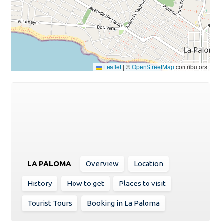
Leaflet
|
©
OpenStreetMap
contributors
LA PALOMA
Overview
Location
History
How to get
Places to visit
Tourist Tours
Booking in La Paloma