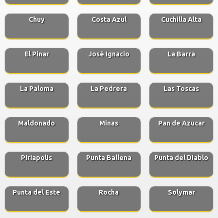
Chuy
Costa Azul
Cuchilla Alta
El Pinar
José Ignacio
La Barra
La Paloma
La Pedrera
Las Toscas
Maldonado
Minas
Pan de Azucar
Piriapolis
Punta Ballena
Punta del Diablo
Punta del Este
Rocha
Solymar