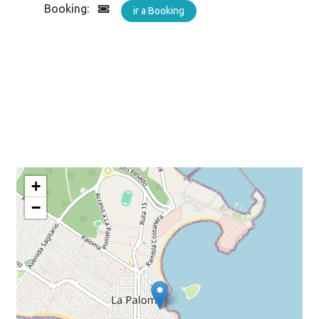
Booking:
ir a Booking
+
−