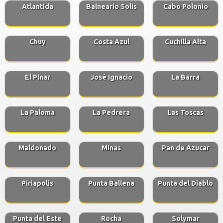
Atlantida
Balneario Solis
Cabo Polonio
Chuy
Costa Azul
Cuchilla Alta
El Pinar
José Ignacio
La Barra
La Paloma
La Pedrera
Las Toscas
Maldonado
Minas
Pan de Azucar
Piriapolis
Punta Ballena
Punta del Diablo
Punta del Este
Rocha
Solymar