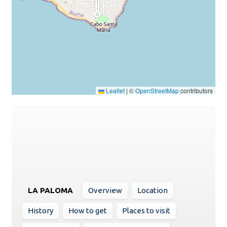
Leaflet
|
©
OpenStreetMap
contributors
LA PALOMA
Overview
Location
History
How to get
Places to visit