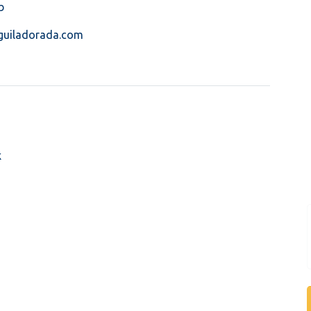
b
guiladorada.com
k