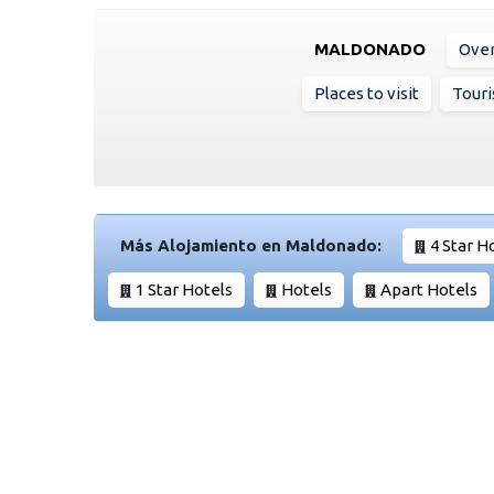
MALDONADO
Ove
Places to visit
Touri
Más Alojamiento en Maldonado:
4 Star H
1 Star Hotels
Hotels
Apart Hotels