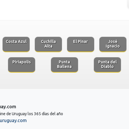
Costa Azul
Cuchilla
El Pinar
José
Alta
Ignacio
Piriapolis
Punta
Punta del
Ballena
Diablo
uay.com
line de Uruguay los 365 días del año
uruguay.com