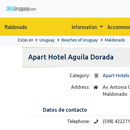
Maldonado
Information
Accommod
Estás en
Uruguay
Beaches of Uruguay
Maldonado
Apart Hotel Aguila Dorada
Category:
Apart Hotels
Address:
Av. Antonia 
Maldonado
Datos de contacto
Telephone:
(598) 42227