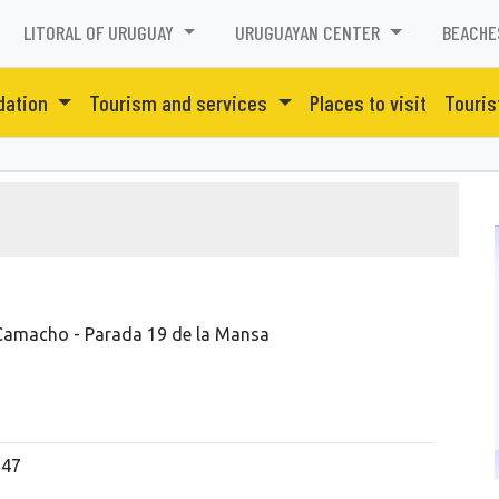
LITORAL OF URUGUAY
URUGUAYAN CENTER
BEACHE
ation
Tourism and services
Places to visit
Touris
Camacho - Parada 19 de la Mansa
147