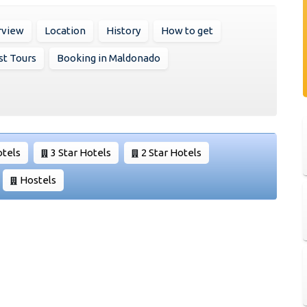
rview
Location
History
How to get
st Tours
Booking in Maldonado
otels
3 Star Hotels
2 Star Hotels
Hostels