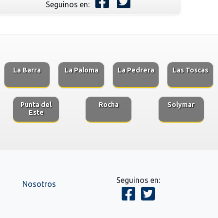
Seguinos en:
La Barra
La Paloma
La Pedrera
Las Toscas
Punta del
Rocha
Solymar
Este
Seguinos en:
Nosotros