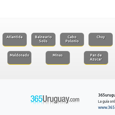
Atlantida
Balneario
Cabo
Chuy
Solis
Polonio
Maldonado
Minas
Pan de
Azucar
365urug
La guía on
www.365