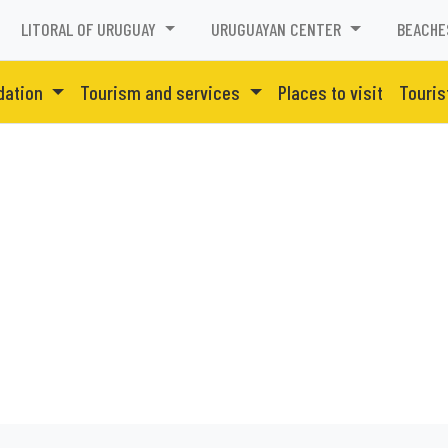
LITORAL OF URUGUAY
URUGUAYAN CENTER
BEACHE
ation
Tourism and services
Places to visit
Touris