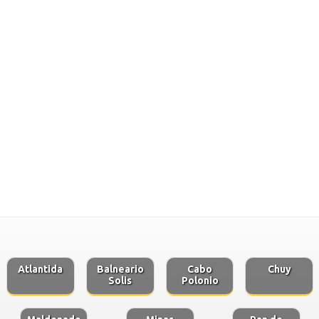
Atlantida
Balneario
Cabo
Chuy
Solis
Polonio