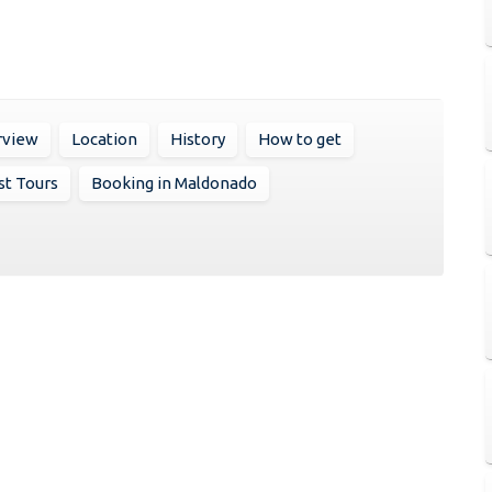
rview
Location
History
How to get
st Tours
Booking in Maldonado