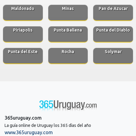
Maldonado
Minas
Pan de Azucar
Piriapolis
Punta Ballena
Punta del Diablo
Punta del Este
Rocha
Solymar
365uruguay.com
La guía online de Uruguay los 365 días del año
www.365uruguay.com