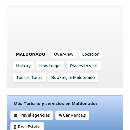
MALDONADO
Overview
Location
History
How to get
Places to visit
Tourist Tours
Booking in Maldonado
Más Turismo y servicios en Maldonado:
Travel agencies
Car Rentals
Real Estate