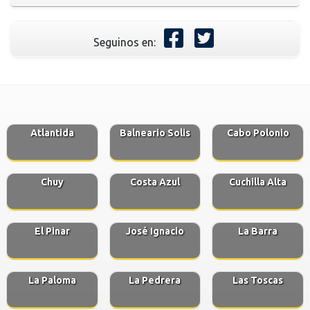
Seguinos en:
Atlantida
Balneario Solis
Cabo Polonio
Chuy
Costa Azul
Cuchilla Alta
El Pinar
José Ignacio
La Barra
La Paloma
La Pedrera
Las Toscas