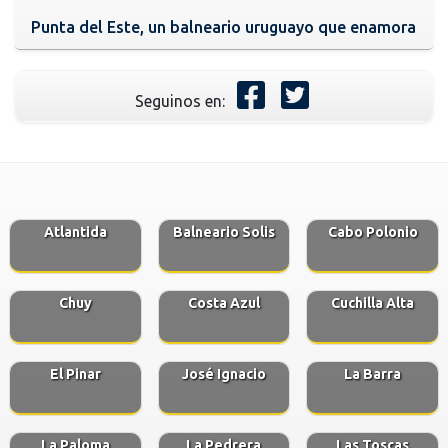
Punta del Este, un balneario uruguayo que enamora
Seguinos en:
Atlantida
Balneario Solis
Cabo Polonio
Chuy
Costa Azul
Cuchilla Alta
El Pinar
José Ignacio
La Barra
La Paloma
La Pedrera
Las Toscas