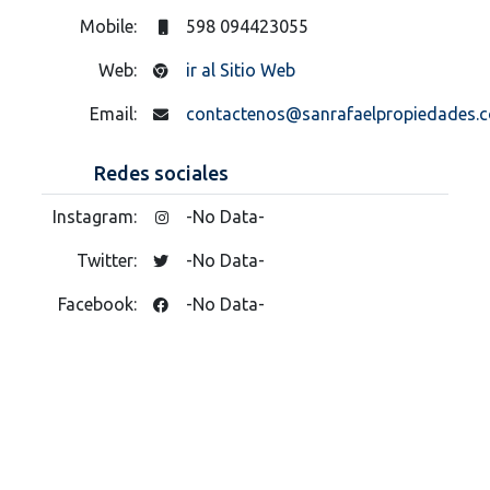
Mobile:
598 094423055
Web:
ir al Sitio Web
Email:
contactenos@sanrafaelpropiedades.
Redes sociales
Instagram:
-No Data-
Twitter:
-No Data-
Facebook:
-No Data-