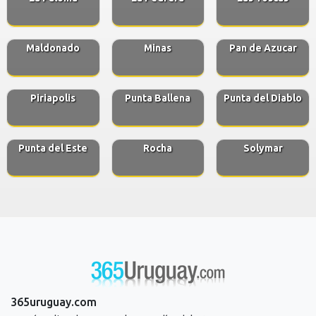
Maldonado
Minas
Pan de Azucar
Piriapolis
Punta Ballena
Punta del Diablo
Punta del Este
Rocha
Solymar
365uruguay.com