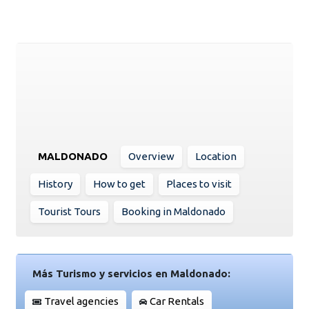
MALDONADO
Overview
Location
History
How to get
Places to visit
Tourist Tours
Booking in Maldonado
Más Turismo y servicios en Maldonado:
Travel agencies
Car Rentals