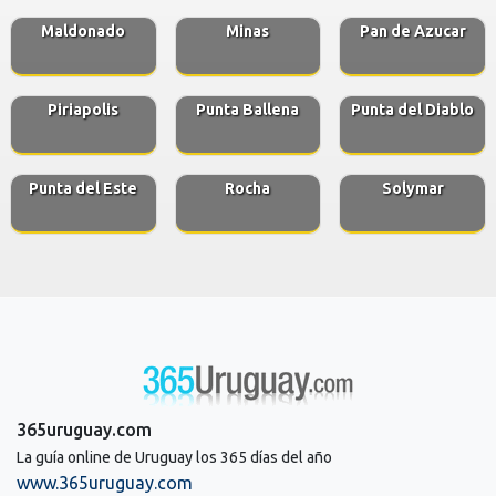
Maldonado
Minas
Pan de Azucar
Piriapolis
Punta Ballena
Punta del Diablo
Punta del Este
Rocha
Solymar
365uruguay.com
La guía online de Uruguay los 365 días del año
www.365uruguay.com