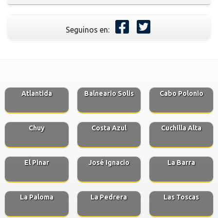
Seguinos en:
Atlantida
Balneario Solis
Cabo Polonio
Chuy
Costa Azul
Cuchilla Alta
El Pinar
José Ignacio
La Barra
La Paloma
La Pedrera
Las Toscas