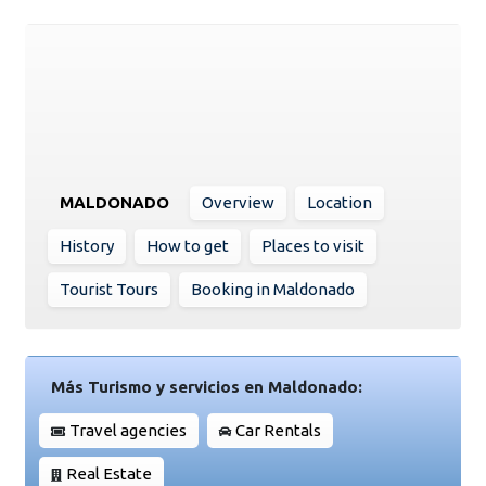
MALDONADO
Overview
Location
History
How to get
Places to visit
Tourist Tours
Booking in Maldonado
Más Turismo y servicios en Maldonado:
Travel agencies
Car Rentals
Real Estate