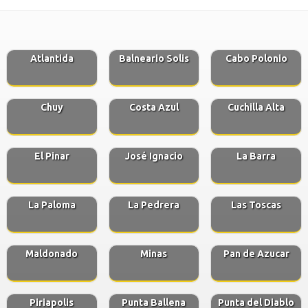
Atlantida
Balneario Solis
Cabo Polonio
Chuy
Costa Azul
Cuchilla Alta
El Pinar
José Ignacio
La Barra
La Paloma
La Pedrera
Las Toscas
Maldonado
Minas
Pan de Azucar
Piriapolis
Punta Ballena
Punta del Diablo