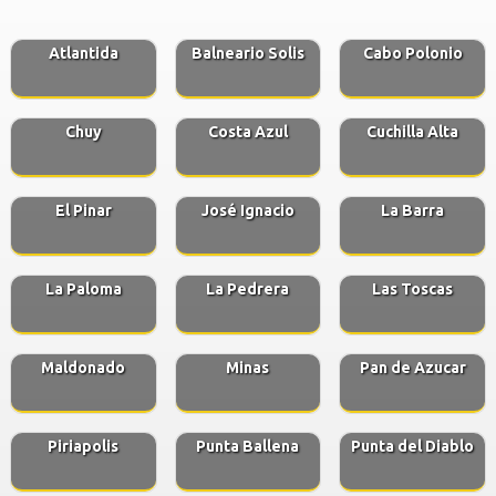
Atlantida
Balneario Solis
Cabo Polonio
Chuy
Costa Azul
Cuchilla Alta
El Pinar
José Ignacio
La Barra
La Paloma
La Pedrera
Las Toscas
Maldonado
Minas
Pan de Azucar
Piriapolis
Punta Ballena
Punta del Diablo