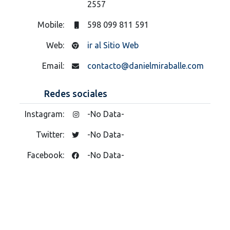
2557
Mobile:
598 099 811 591
Web:
ir al Sitio Web
Email:
contacto@danielmiraballe.com
Redes sociales
Instagram:
-No Data-
Twitter:
-No Data-
Facebook:
-No Data-