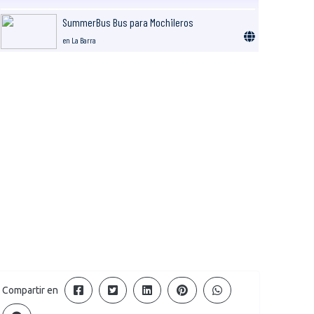
SummerBus Bus para Mochileros
en La Barra
Compartir en