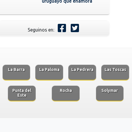
uruguayo que enamora
Seguinos en:
La Barra
La Paloma
La Pedrera
Las Toscas
Punta del
Rocha
Solymar
Este