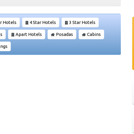
ar Hotels
4 Star Hotels
3 Star Hotels
ls
Apart Hotels
Posadas
Cabins
ngs