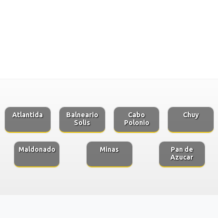
Atlantida
Balneario
Cabo
Chuy
Solis
Polonio
Maldonado
Minas
Pan de
Azucar