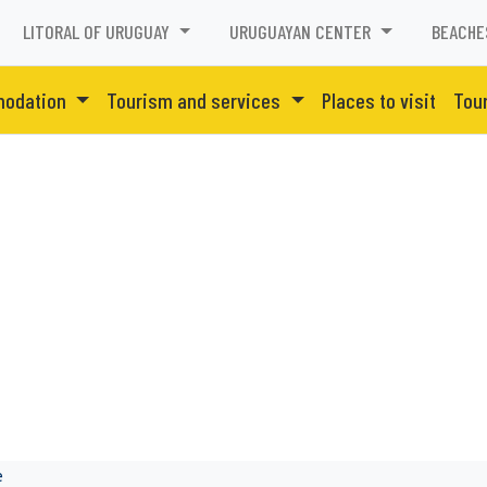
LITORAL OF URUGUAY
URUGUAYAN CENTER
BEACHE
odation
Tourism and services
Places to visit
Tour
e