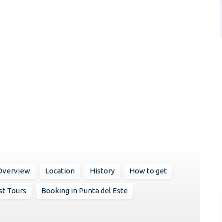
Overview
Location
History
How to get
st Tours
Booking in Punta del Este