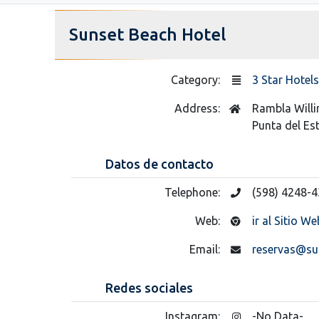
Sunset Beach Hotel
Category:
3 Star Hotels
Address:
Rambla Will
Punta del Es
Datos de contacto
Telephone:
(598) 4248-
Web:
ir al Sitio We
Email:
reservas@su
Redes sociales
Instagram:
-No Data-