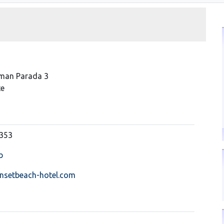
iman Parada 3
te
4353
b
nsetbeach-hotel.com