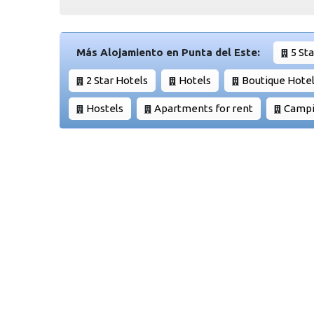
Más Alojamiento en Punta del Este:
5 St
2 Star Hotels
Hotels
Boutique Hote
Hostels
Apartments for rent
Campi