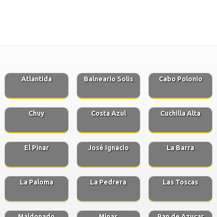
Atlantida
Balneario Solis
Cabo Polonio
Chuy
Costa Azul
Cuchilla Alta
El Pinar
José Ignacio
La Barra
La Paloma
La Pedrera
Las Toscas
Maldonado
Minas
Pan de Azucar