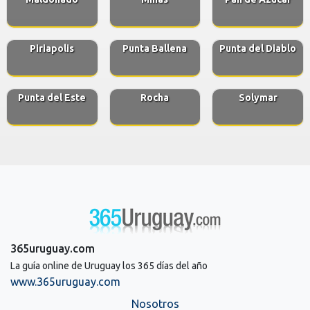
Piriapolis
Punta Ballena
Punta del Diablo
Punta del Este
Rocha
Solymar
365uruguay.com
La guía online de Uruguay los 365 días del año
www.365uruguay.com
Nosotros